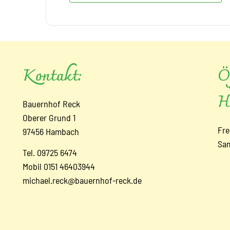
Kontakt:
Ö
H
Bauernhof Reck
Oberer Grund 1
Fr
97456 Hambach
Sa
Tel. 09725 6474
Mobil 0151 46403944
michael.reck@bauernhof-reck.de